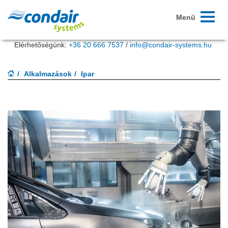
Navigác
Menü
be/ki
Elérhetőségünk:
+36 20 666 7537
/
info@condair-systems.hu
Alkalmazások
Ipar