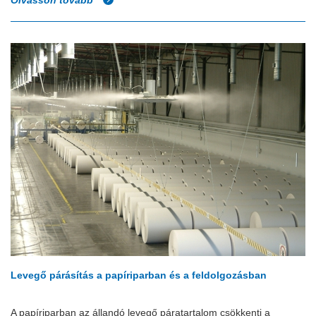
Olvasson tovább
Levegő párásítás a papíriparban és a feldolgozásban
A papíriparban az állandó levegő páratartalom csökkenti a