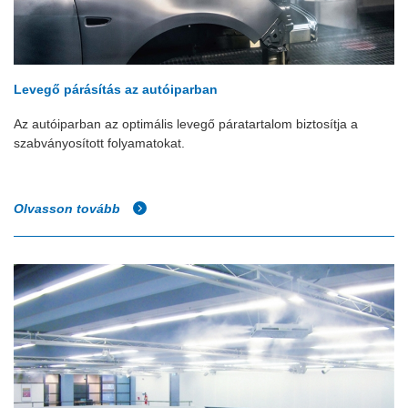
Levegő párásítás az autóiparban
Az autóiparban az optimális levegő páratartalom biztosítja a
szabványosított folyamatokat.
Olvasson tovább