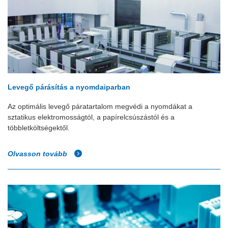
Levegő párásítás a nyomdaiparban
Az optimális levegő páratartalom megvédi a nyomdákat a
sztatikus elektromosságtól, a papírelcsúszástól és a
többletköltségektől.
Olvasson tovább