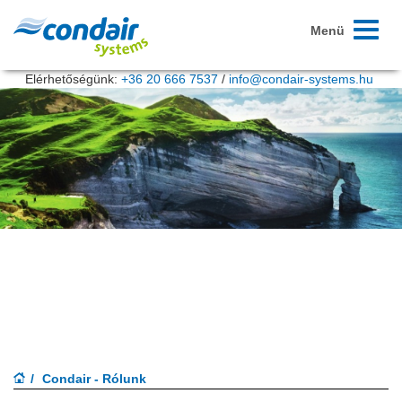
Navigác
Menü
be/ki
Elérhetőségünk:
+36 20 666 7537
/
info@condair-systems.hu
Condair - Rólunk