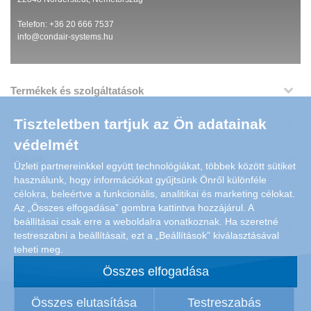
Telefon: +36 20 666 7537
info@condair-systems.hu
Termékek és szolgáltatások
Tiszteletben tartjuk az Ön adatainak
Ügyfelek
védelmét
Rólunk
Üzleti partnereinkkel együtt technológiákat, többek között sütiket
használunk, hogy információkat gyűjtsünk Önről különféle
Jogi tudnivalók
célokra, beleértve a funkcionális, analitikai és marketing célokat.
Az „Összes elfogadása” gombra kattintva hozzájárul. A
beállításai csak erre a weboldalra vonatkoznak. Ha szeretné
Kapcsolat
testreszabni a beállításait, ezt a „Beállítások” kiválasztásával
teheti meg.
Összes elfogadása
Összes elutasítása
Testreszabás