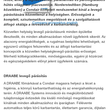
hűtés világpiaci piacvezetője. Norderstedtben (Hamburg
közelében) a Condair komplett rendszereket kínál a levegő
párásítására közvetlenül a helyiségben. Erősségünk a
komplett, szisztematikus megoldások és a szolgáltatások
Company prospektus english
átfogó skálája a tervezéstől a karbantartásig.
Közvetlen helyiség levegő párásításunk minden épületbe
illeszkedik, és minden alkalmazásban növeli ügyfeleink sikerét. Az
alacsony energiaköltségek, a rugalmas beépítési lehetőségek, az
egyszerű utólagos felszerelés és az átfogó karbantartási
koncepciók a közvetlen helyiséglevegő-párásítás erősségei.
Mérhető költségcsökkentés, minőségjavulás, egyéni jó közérzet
és egészségvédelem előnyt jelent ügyfeleink számára.
DRAABE levegő párásítás
A DRAABE főmárkával a Condair magasra helyezi a lécet a
higiénia, a könnyű karbantarthatóság és az energiahatékonyság
terén. A DRAABE Systems innovációi és megkülönböztető
tulajdonságai évtizedek óta kiváló minőségű megoldásokat
kínálnak minden alkalmazáshoz és iparágban. Félévente
automatikus teljes körű karbantartás, élettartam garancia, díjtalan