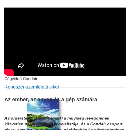
Cégvideó Condair:
Rendszer-szemléletű siker
Az ember, az anyag és a gép számára
A norderstedti Condair GmbH a helyiség levegőjének
közvetlen párásításának specialistája, és a Condair csoport
része, amely a légnedvesítés, párátlanítás és párologtatásos