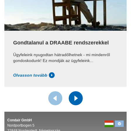
Gondtalanul a DRAABE rendszerekkel
Ügyfeleink nyugodtan hátradőlhetnek - mi mindenről
gondoskodunk! Ez mondják az ügyfeleink...
Olvasson tovább
Condair GmbH
Nordportbogen 5
22848 Norderstedt, Németország