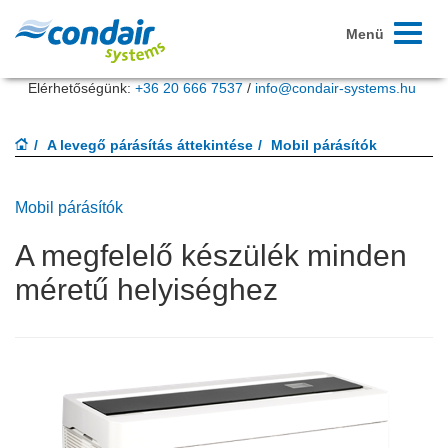
Navigác
Menü
be/ki
Elérhetőségünk:
+36 20 666 7537
/
info@condair-systems.hu
A levegő párásítás áttekintése
Mobil párásítók
Mobil párásítók
A megfelelő készülék minden
méretű helyiséghez