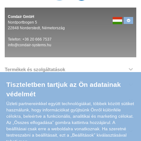
Condair GmbH
Nordportbogen 5
22848 Norderstedt, Németország
Telefon: +36 20 666 7537
info@condair-systems.hu
Termékek és szolgáltatások
Tiszteletben tartjuk az Ön adatainak
Ügyfelek
védelmét
Rólunk
Üzleti partnereinkkel együtt technológiákat, többek között sütiket
használunk, hogy információkat gyűjtsünk Önről különféle
Jogi tudnivalók
célokra, beleértve a funkcionális, analitikai és marketing célokat.
Az „Összes elfogadása” gombra kattintva hozzájárul. A
beállításai csak erre a weboldalra vonatkoznak. Ha szeretné
Kapcsolat
testreszabni a beállításait, ezt a „Beállítások” kiválasztásával