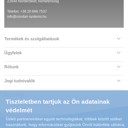
22848 Norderstedt, Németország
Telefon: +36 20 666 7537
info@condair-systems.hu
Termékek és szolgáltatások
Ügyfelek
Rólunk
Jogi tudnivalók
Kapcsolat
Tiszteletben tartjuk az Ön adatainak
védelmét
Üzleti partnereinkkel együtt technológiákat, többek között sütiket
használunk, hogy információkat gyűjtsünk Önről különféle célokra,