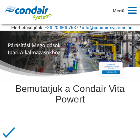
Navig
Menü
be/ki
Elérhetőségünk:
+36 20 666 7537
/
info@condair-systems.hu
Bemutatjuk a Condair Vita
Powert