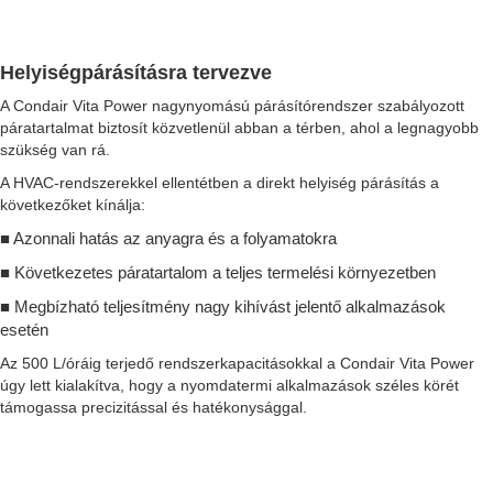
Helyiségpárásításra tervezve
A Condair Vita Power nagynyomású párásítórendszer szabályozott
páratartalmat biztosít közvetlenül abban a térben, ahol a legnagyobb
szükség van rá.
A HVAC-rendszerekkel ellentétben a direkt helyiség párásítás a
következőket kínálja:
■
Azonnali hatás az anyagra és a folyamatokra
■
Következetes páratartalom a teljes termelési környezetben
■
Megbízható teljesítmény nagy kihívást jelentő alkalmazások
esetén
Az 500 L/óráig terjedő rendszerkapacitásokkal a Condair Vita Power
úgy lett kialakítva, hogy a nyomdatermi alkalmazások széles körét
támogassa precizitással és hatékonysággal.