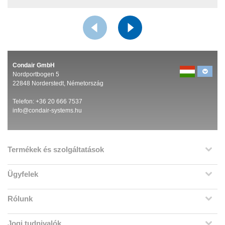
Condair GmbH
Nordportbogen 5
22848 Norderstedt, Németország
Telefon: +36 20 666 7537
info@condair-systems.hu
Termékek és szolgáltatások
Ügyfelek
Rólunk
Jogi tudnivalók