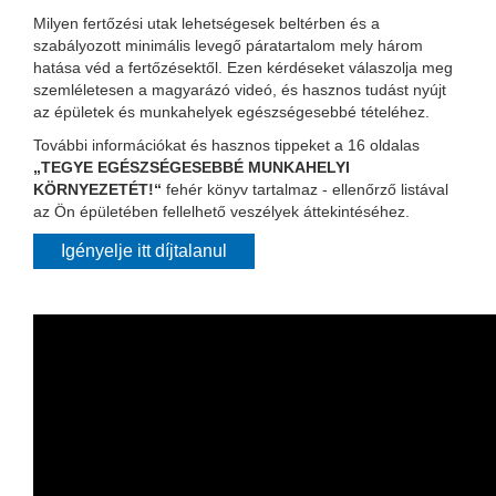
Milyen fertőzési utak lehetségesek beltérben és a
szabályozott minimális levegő páratartalom mely három
hatása véd a fertőzésektől. Ezen kérdéseket válaszolja meg
szemléletesen a magyarázó videó, és hasznos tudást nyújt
az épületek és munkahelyek egészségesebbé tételéhez.
További információkat és hasznos tippeket a 16 oldalas
„TEGYE EGÉSZSÉGESEBBÉ MUNKAHELYI
KÖRNYEZETÉT!“
fehér könyv tartalmaz - ellenőrző listával
az Ön épületében fellelhető veszélyek áttekintéséhez.
Igényelje itt díjtalanul