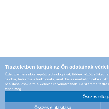
Tiszteletben tartjuk az Ön adatainak véde
Üzleti partnereinkkel együtt technológiákat, többek között sütiket h
célokra, beleértve a funkcionális, analitikai és marketing célokat. 
beállításai csak erre a weboldalra vonatkoznak. Ha szeretné testresza
teheti meg.
Összes elfog
Összes elutasítása